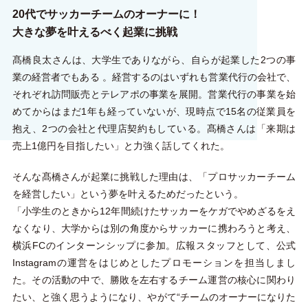
20代でサッカーチームのオーナーに！
大きな夢を叶えるべく起業に挑戦
髙橋良太さんは、大学生でありながら、自らが起業した2つの事
業の経営者でもある 。経営するのはいずれも営業代行の会社で、
それぞれ訪問販売とテレアポの事業を展開。営業代行の事業を始
めてからはまだ1年も経っていないが、現時点で15名の従業員を
抱え、2つの会社と代理店契約もしている。髙橋さんは「来期は
売上1億円を目指したい」と力強く話してくれた。
そんな髙橋さんが起業に挑戦した理由は、「プロサッカーチーム
を経営したい」という夢を叶えるためだったという。
「小学生のときから12年間続けたサッカーをケガでやめざるをえ
なくなり、大学からは別の角度からサッカーに携わろうと考え、
横浜FCのインターンシップに参加。広報スタッフとして、公式
Instagramの運営をはじめとしたプロモーションを担当しまし
た。その活動の中で、勝敗を左右するチーム運営の核心に関わり
たい、と強く思うようになり、やがて“チームのオーナーになりた