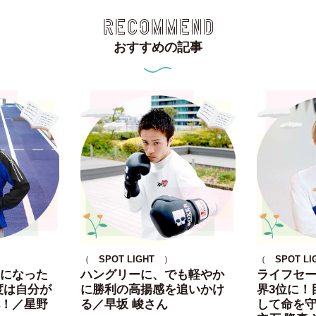
RECOMMEND
おすすめの記事
（
SPOT LIGHT
）
（
SPOT LI
になった
ハングリーに、でも軽やか
ライフセ
度は自分が
に勝利の高揚感を追いかけ
界3位に！
！／星野
る／早坂 峻さん
して命を