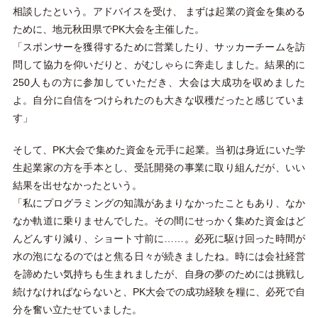
相談したという。アドバイスを受け、 まずは起業の資金を集める
ために、地元秋田県でPK大会を主催した。
「スポンサーを獲得するために営業したり、サッカーチームを訪
問して協力を仰いだりと、がむしゃらに奔走しました。結果的に
250人もの方に参加していただき、大会は大成功を収めました
よ。自分に自信をつけられたのも大きな収穫だったと感じていま
す」
そして、PK大会で集めた資金を元手に起業。当初は身近にいた学
生起業家の方を手本とし、受託開発の事業に取り組んだが、いい
結果を出せなかったという。
「私にプログラミングの知識があまりなかったこともあり、なか
なか軌道に乗りませんでした。その間にせっかく集めた資金はど
んどんすり減り、ショート寸前に……。必死に駆け回った時間が
水の泡になるのではと焦る日々が続きましたね。時には会社経営
を諦めたい気持ちも生まれましたが、自身の夢のためには挑戦し
続けなければならないと、PK大会での成功経験を糧に、必死で自
分を奮い立たせていました。