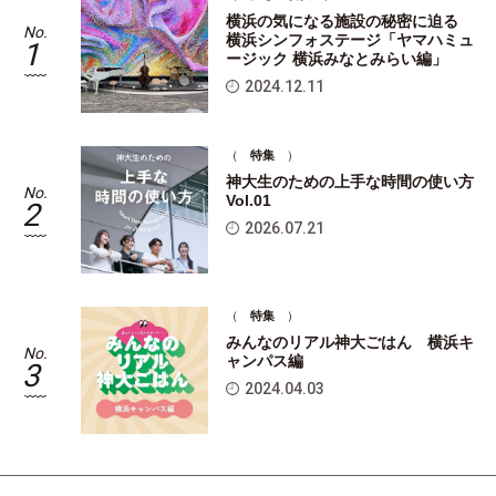
横浜の気になる施設の秘密に迫る
No.
No
横浜シンフォステージ「ヤマハミュ
1
ージック 横浜みなとみらい編」
2024.12.11
（
特集
）
神大生のための上手な時間の使い方
No.
No
Vol.01
2
2026.07.21
（
特集
）
みんなのリアル神大ごはん 横浜キ
No.
No
ャンパス編
3
2024.04.03