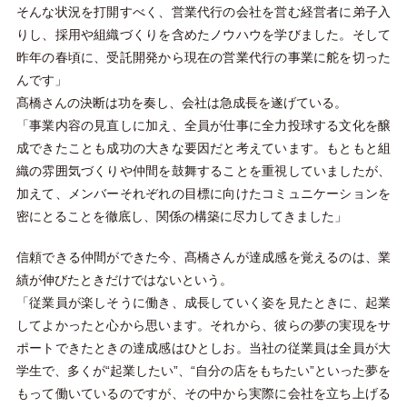
そんな状況を打開すべく、営業代行の会社を営む経営者に弟子入
りし、採用や組織づくりを含めたノウハウを学びました。そして
昨年の春頃に、受託開発から現在の営業代行の事業に舵を切った
んです」
髙橋さんの決断は功を奏し、会社は急成長を遂げている。
「事業内容の見直しに加え、全員が仕事に全力投球する文化を醸
成できたことも成功の大きな要因だと考えています。もともと組
織の雰囲気づくりや仲間を鼓舞することを重視していましたが、
加えて、メンバーそれぞれの目標に向けたコミュニケーションを
密にとることを徹底し、関係の構築に尽力してきました」
信頼できる仲間ができた今、髙橋さんが達成感を覚えるのは、業
績が伸びたときだけではないという。
「従業員が楽しそうに働き、成長していく姿を見たときに、起業
してよかったと心から思います。それから、彼らの夢の実現をサ
ポートできたときの達成感はひとしお。当社の従業員は全員が大
学生で、多くが“起業したい”、“自分の店をもちたい”といった夢を
もって働いているのですが、その中から実際に会社を立ち上げる