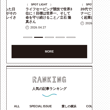
（
SPOT LIGHT
）
（
SPOT LIGHT
）
になった日
ライフセービング競技で世界3
20代でサッカーチ
自分がその
位に！目標は世界一、そして
ナーに！大きな夢
野 レイさ
命を守り続けること／立石 隆
く起業に挑戦／髙橋
真さん
2026.01.26
2026.04.27
MORE
RANKING
人気の記事ランキング
ALL
SPECIAL ISSUE
愛しの横浜
COLORS