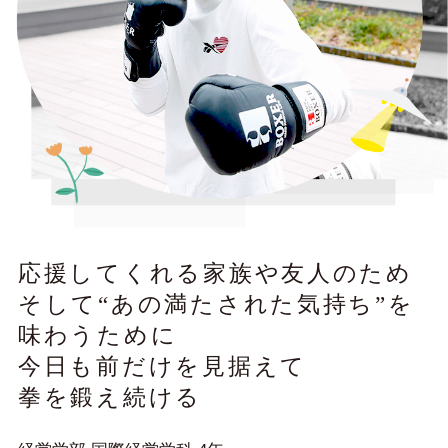
（
SPOT LIGHT
）
（
SPOT LIGHT
）
旅」に出
ひとつでも多くの命を守るた
リハビリ中の支え
くり”の可
めに「今の自分にできるこ
本代表の姿 今度は
真恋さん
と」を探す／若山 翔太さん
憧れの舞台へ！／星
ん
2025.02.25
2026.05.25
応援してくれる家族や友人のため
そして“あの満たされた気持ち”を
味わうために
今日も前だけを見据えて
拳を鍛え続ける