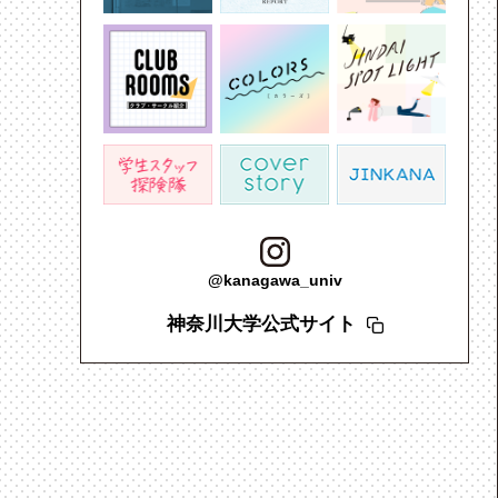
（
SPOT LIGHT
）
（
SPOT LIGHT
）
競技で世界3
20代でサッカーチームのオー
「世界一周工作の
一、そして
ナーに！大きな夢を叶えるべ
発！各国で“ものづ
／立石 隆
く起業に挑戦／髙橋 良太さん
能性を探る／服部 
2026.01.26
2025.09.08
@kanagawa_univ
神奈川大学公式サイト