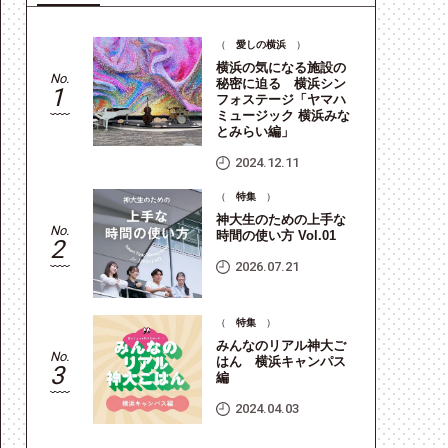
（
愛しの横浜
）
横浜の気になる施設の
No.
No.
秘密に迫る 横浜シン
1
1
フォステージ「ヤマハ
ミュージック 横浜みな
とみらい編」
2024.12.11
（
特集
）
No.
2
神大生のための上手な
No.
時間の使い方 Vol.01
2
2026.07.21
（
特集
）
No.
3
みんなのリアル神大ご
No.
はん 横浜キャンパス
3
編
2024.04.03