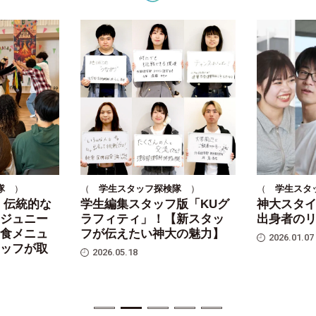
隊
）
（
学生スタッフ探検隊
）
（
学生スタ
 伝統的な
学生編集スタッフ版「KUグ
神大スタ
ジュニー
ラフィティ」！【新スタッ
出身者の
食メニュ
フが伝えたい神大の魅力】
2026.01.07
ッフが取
2026.05.18