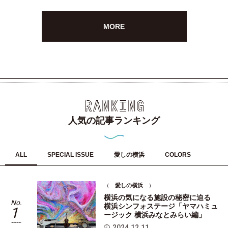
MORE
RANKING
人気の記事ランキング
ALL
SPECIAL ISSUE
愛しの横浜
COLORS
（
愛しの横浜
）
横浜の気になる施設の秘密に迫る
No.
No
横浜シンフォステージ「ヤマハミュ
1
ージック 横浜みなとみらい編」
2024.12.11