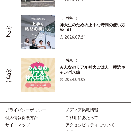
（
特集
）
神大生のための上手な時間の使い方
No.
No
Vol.01
2
2026.07.21
（
特集
）
みんなのリアル神大ごはん 横浜キ
No.
No
ャンパス編
3
2024.04.03
プライバシーポリシー
メディア掲載情報
個人情報保護方針
ご利用にあたって
サイトマップ
アクセシビリティについて