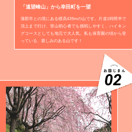
「遠望峰山」から幸田町を一望
蒲郡市との境にある標高439mの山です。片道1時間半で
頂上まで行け、登山初心者でも挑戦しやすく、ハイキン
グコースとしても地元で大人気。私も保育園の頃から登
っている、親しみのある山です！