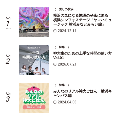
（
愛しの横浜
）
横浜の気になる施設の秘密に迫る
No.
No
横浜シンフォステージ「ヤマハミュ
1
ージック 横浜みなとみらい編」
2024.12.11
（
特集
）
神大生のための上手な時間の使い方
No.
No
Vol.01
2
2026.07.21
（
特集
）
みんなのリアル神大ごはん 横浜キ
No.
No
ャンパス編
3
2024.04.03