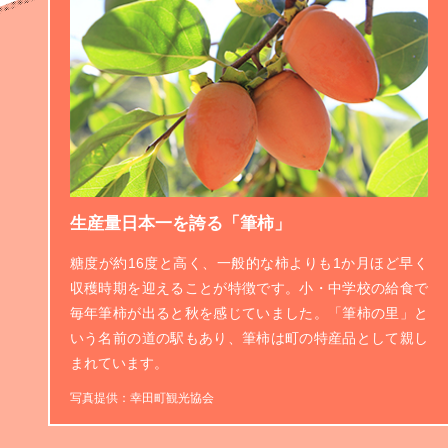
生産量日本一を誇る「筆柿」
糖度が約16度と高く、一般的な柿よりも1か月ほど早く
収穫時期を迎えることが特徴です。小・中学校の給食で
毎年筆柿が出ると秋を感じていました。「筆柿の里」と
いう名前の道の駅もあり、筆柿は町の特産品として親し
まれています。
写真提供：幸田町観光協会