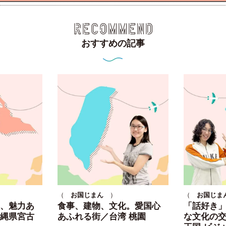
RECOMMEND
おすすめの記事
（
お国じまん
）
（
お国じま
、魅力あ
食事、建物、文化。愛国心
「話好き
縄県宮古
あふれる街／台湾 桃園
な文化の